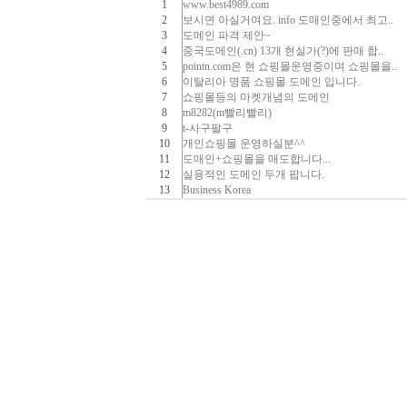
1
www.best4989.com
2
보시면 아실거여요. info 도매인중에서 최고..
3
도메인 파격 제안~
4
중국도메인(.cn) 13개 현실가(?)에 판매 합..
5
pointn.com은 현 쇼핑몰운영중이며 쇼핑몰을..
6
이탈리아 명품 쇼핑몰 도메인 입니다.
7
쇼핑몰등의 마켓개념의 도메인
8
m8282(m빨리빨리)
9
t-사구팔구
10
개인쇼핑몰 운영하실분^^
11
도매인+쇼핑몰을 매도합니다...
12
실용적인 도메인 두개 팝니다.
13
Business Korea