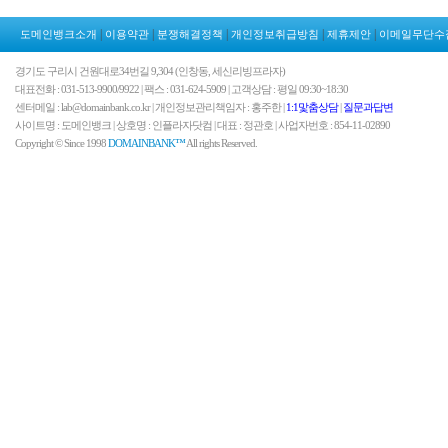
|
|
|
|
|
도메인뱅크소개
이용약관
분쟁해결정책
개인정보취급방침
제휴제안
이메일무단수
경기도 구리시 건원대로34번길 9,304 (인창동, 세신리빙프라자)
대표전화 : 031-513-9900/9922 | 팩스 : 031-624-5909 | 고객상담 : 평일 09:30~18:30
센터메일 : lab@domainbank.co.kr | 개인정보관리책임자 : 홍주한 |
1:1맟춤상담
|
질문과답변
사이트명 : 도메인뱅크 | 상호명 : 인플라자닷컴 | 대표 : 정관호 | 사업자번호 : 854-11-02890
Copyright © Since 1998
DOMAINBANK™
All rights Reserved.