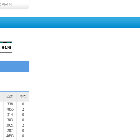
고객센터
조회
추천
338
0
7855
2
314
0
303
0
3921
2
287
0
4693
0