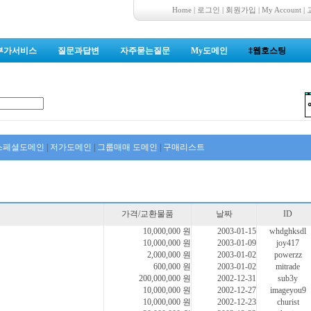
Home
|
로그인
|
회원가입
|
My Account
|
부가서비스
질문과답변
자주묻는질문
My도메인
‡웹호스팅
스페셜도메인
|
저가도메인
|
그룹매매 도메인
|
구매리스트
가격/교환물품
날짜
ID
10,000,000 원
2003-01-15
whdghksdl
10,000,000 원
2003-01-09
joy417
2,000,000 원
2003-01-02
powerzz
600,000 원
2003-01-02
mitrade
200,000,000 원
2002-12-31
sub3y
10,000,000 원
2002-12-27
imageyou9
10,000,000 원
2002-12-23
churist