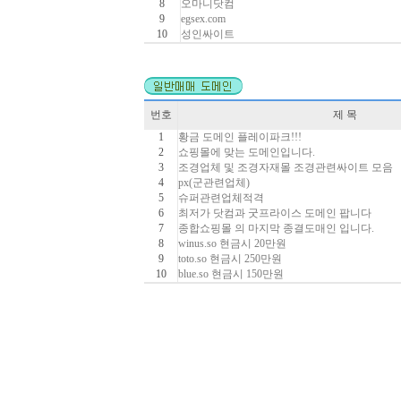
8
오마니닷컴
9
egsex.com
10
성인싸이트
번호
제 목
1
황금 도메인 플레이파크!!!
2
쇼핑몰에 맞는 도메인입니다.
3
조경업체 및 조경자재몰 조경관련싸이트 모음
4
px(군관련업체)
5
슈퍼관련업체적격
6
최저가 닷컴과 굿프라이스 도메인 팝니다
7
종합쇼핑몰 의 마지막 종결도매인 입니다.
8
winus.so 현금시 20만원
9
toto.so 현금시 250만원
10
blue.so 현금시 150만원