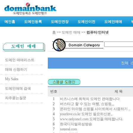
메인홈
도메인등록
도메인연장
도메인이전
도메인매매
홈
>>
도메인 매매
>>
컴퓨터/인터넷
도메인 매매리스트
전체
|
매매 신청하기
My Sales
도메인매매 검색
번호
제 목
자주묻는질문
1
비즈니스에 최적의 도메인 판매합니다
2
버스타고 할 수 있는 여행, 쇼핑등,,,
3
온라인 아이템 쇼핑몰 사이트에서 사용하기 ..
4
yourlove.co.kr 도메인 필요하신분,,
5
www.onlyone1.com 도메인을 매매합니다.
6
한국디지털위성방송
7
xeneral.com