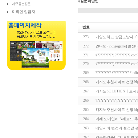
‡질문과답변
자주묻는질문
미확인 입금자
번호
273
게임도하고 상금도받자! 0１O
272
인디언 (indigogame) 콜센
271
#??????????( ??????????.com
270
#??????????( ??????????.com
269
?????????? ??????????? *i
268
카­지노추천사이트 선정 bl
267
카­지노SOLUTIONㅣ토지노
266
????????????? |?????????? 
265
카­지노추천사이트 선정 bl
264
아래 도메인에 A레코드 
263
네임서버 변경과 설정값 
262
입금하였습니다. 도메인 