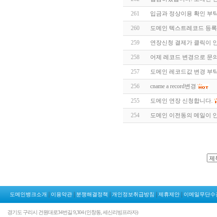
261
입금과 정상이용 확인 부
260
도메인 텍스트레코드 등록
259
연장신청 결제가 클릭이 
258
어제 레코드 변경으로 문의
257
도메인 레코드값 변경 부
256
cname a record변경
255
도메인 연장 신청합니다.
254
도메인 이전동의 메일이 안옵
|
|
|
|
|
도메인뱅크소개
이용약관
분쟁해결정책
개인정보취급방침
제휴제안
이메일무단수
경기도 구리시 건원대로34번길 9,304 (인창동, 세신리빙프라자)