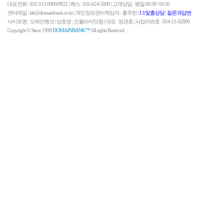
대표전화 : 031-513-9900/9922 | 팩스 : 031-624-5909 | 고객상담 : 평일 09:30~18:30
센터메일 : lab@domainbank.co.kr | 개인정보관리책임자 : 홍주한 |
1:1맟춤상담
|
질문과답변
사이트명 : 도메인뱅크 | 상호명 : 인플라자닷컴 | 대표 : 정관호 | 사업자번호 : 854-11-02890
Copyright © Since 1998
DOMAINBANK™
All rights Reserved.