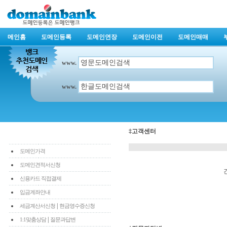
메인홈
도메인등록
도메인연장
도메인이전
도메인매매
www.
www.
‡고객센터
도메인가격
도메인견적서신청
신용카드 직접결제
입금계좌안내
|
세금계산서신청
현금영수증신청
|
1:1맞춤상담
질문과답변