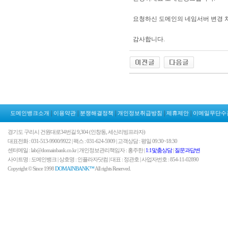
요청하신 도메인의 네임서버 변경 
감사합니다.
|
|
|
|
|
도메인뱅크소개
이용약관
분쟁해결정책
개인정보취급방침
제휴제안
이메일무단수
경기도 구리시 건원대로34번길 9,304 (인창동, 세신리빙프라자)
대표전화 : 031-513-9900/9922 | 팩스 : 031-624-5909 | 고객상담 : 평일 09:30~18:30
센터메일 : lab@domainbank.co.kr | 개인정보관리책임자 : 홍주한 |
1:1맟춤상담
|
질문과답변
사이트명 : 도메인뱅크 | 상호명 : 인플라자닷컴 | 대표 : 정관호 | 사업자번호 : 854-11-02890
Copyright © Since 1998
DOMAINBANK™
All rights Reserved.