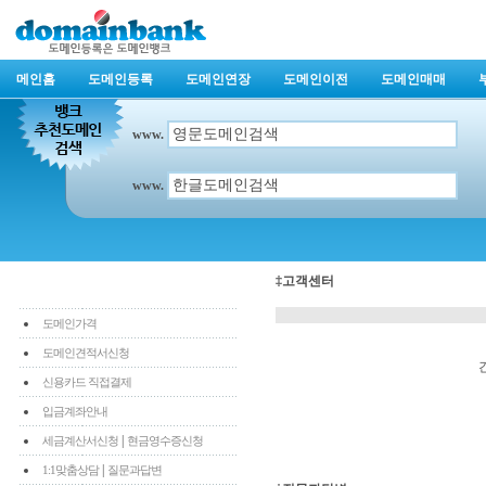
메인홈
도메인등록
도메인연장
도메인이전
도메인매매
www.
www.
‡고객센터
도메인가격
도메인견적서신청
신용카드 직접결제
입금계좌안내
|
세금계산서신청
현금영수증신청
|
1:1맞춤상담
질문과답변