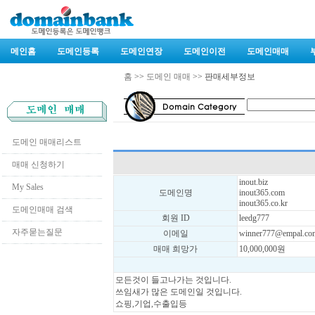
메인홈
도메인등록
도메인연장
도메인이전
도메인매매
홈
>>
도메인 매매
>> 판매세부정보
도메인 매매리스트
매매 신청하기
inout.biz
My Sales
도메인명
inout365.com
inout365.co.kr
도메인매매 검색
회원 ID
leedg777
자주묻는질문
이메일
winner777@empal.co
매매 희망가
10,000,000원
모든것이 들고나가는 것입니다.
쓰임새가 많은 도메인일 것입니다.
쇼핑,기업,수출입등