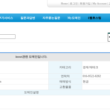
Home
|
로그인
|
회원가입
|
My Account
|
부가서비스
질문과답변
자주묻는질문
My도메인
‡웹호스팅
inout관련 도메인입니다.
카테고리
경제/재테크
연락처
016-9522-8282
m
매매방식
현금
교환물품
도메인설명