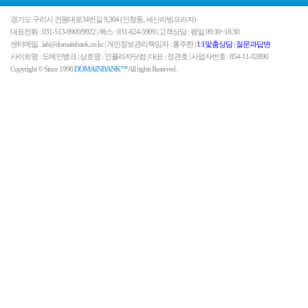
경기도 구리시 건원대로34번길 9,304 (인창동, 세신리빙프라자)
대표전화 : 031-513-9900/9922 | 팩스 : 031-624-5909 | 고객상담 : 평일 09:30~18:30
센터메일 : lab@domainbank.co.kr | 개인정보관리책임자 : 홍주한 |
1:1맟춤상담
|
질문과답변
사이트명 : 도메인뱅크 | 상호명 : 인플라자닷컴 | 대표 : 정관호 | 사업자번호 : 854-11-02890
Copyright © Since 1998
DOMAINBANK™
All rights Reserved.