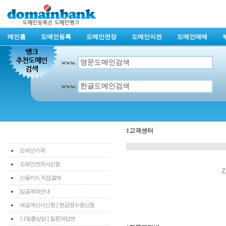
메인홈
도메인등록
도메인연장
도메인이전
도메인매매
www.
www.
‡고객센터
도메인가격
도메인견적서신청
신용카드 직접결제
입금계좌안내
|
세금계산서신청
현금영수증신청
|
1:1맞춤상담
질문과답변