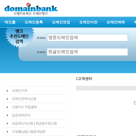
메인홈
도메인등록
도메인연장
도메인이전
도메인매매
www.
www.
‡고객센터
도메인가격
도메인견적서신청
신용카드 직접결제
입금계좌안내
|
세금계산서신청
현금영수증신청
|
1:1맞춤상담
질문과답변