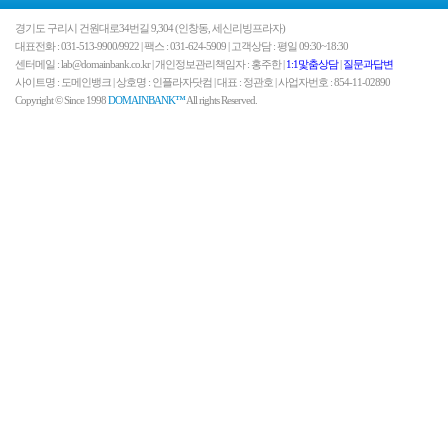
경기도 구리시 건원대로34번길 9,304 (인창동, 세신리빙프라자)
대표전화 : 031-513-9900/9922 | 팩스 : 031-624-5909 | 고객상담 : 평일 09:30~18:30
센터메일 : lab@domainbank.co.kr | 개인정보관리책임자 : 홍주한 |
1:1맟춤상담
|
질문과답변
사이트명 : 도메인뱅크 | 상호명 : 인플라자닷컴 | 대표 : 정관호 | 사업자번호 : 854-11-02890
Copyright © Since 1998
DOMAINBANK™
All rights Reserved.