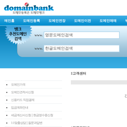
메인홈
도메인등록
도메인연장
도메인이전
도메인매매
www.
www.
‡고객센터
도메인가격
도메인견적서신청
신용카드 직접결제
입금계좌안내
|
세금계산서신청
현금영수증신청
|
1:1맞춤상담
질문과답변