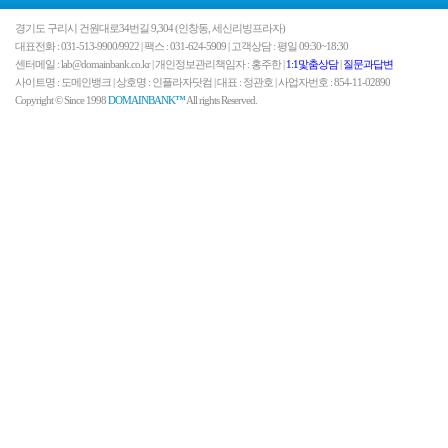
경기도 구리시 건원대로34번길 9,304 (인창동, 세신리빙프라자)
대표전화 : 031-513-9900/9922 | 팩스 : 031-624-5909 | 고객상담 : 평일 09:30~18:30
센터메일 : lab@domainbank.co.kr | 개인정보관리책임자 : 홍주한 |
1:1맟춤상담
|
질문과답변
사이트명 : 도메인뱅크 | 상호명 : 인플라자닷컴 | 대표 : 정관호 | 사업자번호 : 854-11-02890
Copyright © Since 1998
DOMAINBANK™
All rights Reserved.