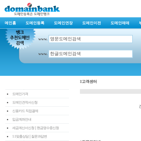
메인홈
도메인등록
도메인연장
도메인이전
도메인매매
www.
www.
‡고객센터
도메인가격
도메인견적서신청
신용카드 직접결제
입금계좌안내
|
세금계산서신청
현금영수증신청
|
1:1맞춤상담
질문과답변