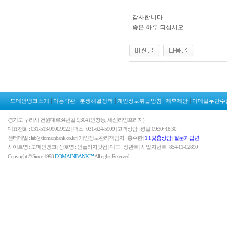
감사합니다.
좋은 하루 되십시오.
|
|
|
|
|
도메인뱅크소개
이용약관
분쟁해결정책
개인정보취급방침
제휴제안
이메일무단수
경기도 구리시 건원대로34번길 9,304 (인창동, 세신리빙프라자)
대표전화 : 031-513-9900/9922 | 팩스 : 031-624-5909 | 고객상담 : 평일 09:30~18:30
센터메일 : lab@domainbank.co.kr | 개인정보관리책임자 : 홍주한 |
1:1맟춤상담
|
질문과답변
사이트명 : 도메인뱅크 | 상호명 : 인플라자닷컴 | 대표 : 정관호 | 사업자번호 : 854-11-02890
Copyright © Since 1998
DOMAINBANK™
All rights Reserved.