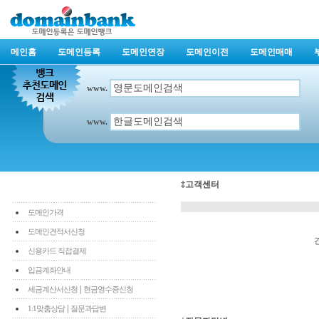
메인홈
도메인등록
도메인연장
도메인이전
도메인매매
www.
www.
‡고객센터
도메인가격
도메인견적서신청
신용카드 직접결제
입금계좌안내
|
세금계산서신청
현금영수증신청
|
1:1맞춤상담
질문과답변