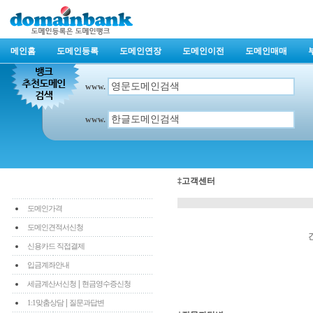
메인홈
도메인등록
도메인연장
도메인이전
도메인매매
www.
www.
‡고객센터
도메인가격
도메인견적서신청
신용카드 직접결제
입금계좌안내
|
세금계산서신청
현금영수증신청
|
1:1맞춤상담
질문과답변