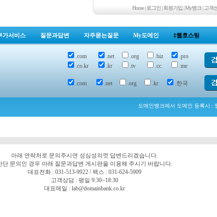
Home
|
로그인
|
회원가입
|
My뱅크
|
고객
부가서비스
질문과답변
자주묻는질문
My도메인
‡웹호스팅
.com
.net
.org
.biz
.pro
.co.kr
.kr
.tv
.cc
.me
.com
.net
.org
.kr
.한국
도메인뱅크에서 도메인 등록시 : 웹
아래 연락처로 문의주시면 성심성의껏 답변드리겠습니다.
간단 문의인 경우 아래 질문과답변 게시판을 이용해 주시기 바랍니다.
대표전화 : 031-513-9922 / 팩스 : 031-624-5909
고객상담 : 평일 9:30~18:30
대표메일 : lab@domainbank.co.kr