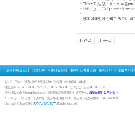
> CNAME (별칭) : 호스트 이름(mail),
> SPF레코드 (TXT) : "v=spf1 mx inclu
>
> 현재 이메일이 안되고 있으니 바
>
|
|
|
|
|
도메인뱅크소개
이용약관
분쟁해결정책
개인정보취급방침
제휴제안
이메일무단수
경기도 구리시 건원대로34번길 9,304 (인창동, 세신리빙프라자)
대표전화 : 031-513-9900/9922 | 팩스 : 031-624-5909 | 고객상담 : 평일 09:30~18:30
센터메일 : lab@domainbank.co.kr | 개인정보관리책임자 : 홍주한 |
1:1맟춤상담
|
질문과답변
사이트명 : 도메인뱅크 | 상호명 : 인플라자닷컴 | 대표 : 정관호 | 사업자번호 : 854-11-02890
Copyright © Since 1998
DOMAINBANK™
All rights Reserved.