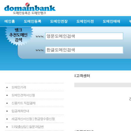
메인홈
도메인등록
도메인연장
도메인이전
도메인매매
www.
www.
‡고객센터
도메인가격
도메인견적서신청
신용카드 직접결제
입금계좌안내
|
세금계산서신청
현금영수증신청
|
1:1맞춤상담
질문과답변