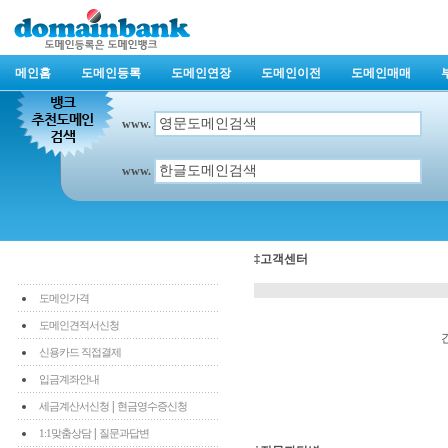
메인홈
도메인등록
도메인연장
도메인이전
도메인매매
www.
www.
‡고객센터
도메인가격
도메인견적서신청
신용카드 직접결제
입금계좌안내
|
세금계산서신청
현금영수증신청
|
1:1맞춤상담
질문과답변