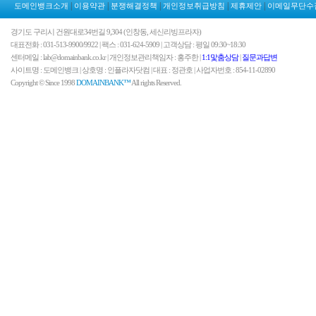
|
|
|
|
|
도메인뱅크소개
이용약관
분쟁해결정책
개인정보취급방침
제휴제안
이메일무단수
경기도 구리시 건원대로34번길 9,304 (인창동, 세신리빙프라자)
대표전화 : 031-513-9900/9922 | 팩스 : 031-624-5909 | 고객상담 : 평일 09:30~18:30
센터메일 : lab@domainbank.co.kr | 개인정보관리책임자 : 홍주한 |
1:1맟춤상담
|
질문과답변
사이트명 : 도메인뱅크 | 상호명 : 인플라자닷컴 | 대표 : 정관호 | 사업자번호 : 854-11-02890
Copyright © Since 1998
DOMAINBANK™
All rights Reserved.