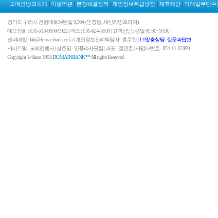
|
|
|
|
|
도메인뱅크소개
이용약관
분쟁해결정책
개인정보취급방침
제휴제안
이메일무단수
경기도 구리시 건원대로34번길 9,304 (인창동, 세신리빙프라자)
대표전화 : 031-513-9900/9922 | 팩스 : 031-624-5909 | 고객상담 : 평일 09:30~18:30
센터메일 : lab@domainbank.co.kr | 개인정보관리책임자 : 홍주한 |
1:1맟춤상담
|
질문과답변
사이트명 : 도메인뱅크 | 상호명 : 인플라자닷컴 | 대표 : 정관호 | 사업자번호 : 854-11-02890
Copyright © Since 1998
DOMAINBANK™
All rights Reserved.