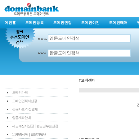
메인홈
도메인등록
도메인연장
도메인이전
도메인매매
www.
www.
‡고객센터
도메인가격
도메인견적서신청
신용카드 직접결제
입금계좌안내
|
세금계산서신청
현금영수증신청
|
1:1맞춤상담
질문과답변