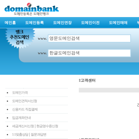
메인홈
도메인등록
도메인연장
도메인이전
도메인매매
www.
www.
‡고객센터
도메인가격
도메인견적서신청
신용카드 직접결제
입금계좌안내
|
세금계산서신청
현금영수증신청
|
1:1맞춤상담
질문과답변