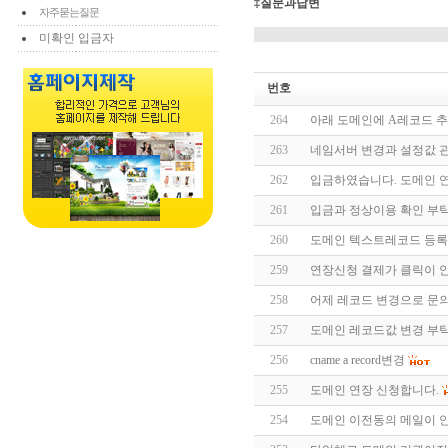
‡질문과답변
자주묻는질문
미확인 입금자
번호
264
아래 도메인에 A레코드 
263
네임서버 변경과 설정값 
262
입금하였습니다. 도메인 
261
입금과 정상이용 확인 부
260
도메인 텍스트레코드 등록
259
연장신청 결제가 클릭이 
258
어제 레코드 변경으로 문의
257
도메인 레코드값 변경 부
256
cname a record변경
255
도메인 연장 신청합니다.
254
도메인 이전동의 메일이 안옵