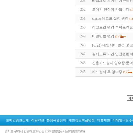
253
타업체로 도메인 기관이전
252
도메인 연장이 안됩니다
(1
251
cname 레코드 설정 변경
(1)
250
레코드값 변경 부탁드려요
249
비밀번호 변경
(1)
248
(긴급) 네임서버 변경 및
247
결제오류 기간 연장관련 
246
신용카드결제 영수증 문의
245
카드결제 후 영수증
(1)
|
|
|
|
|
도메인뱅크소개
이용약관
분쟁해결정책
개인정보취급방침
제휴제안
이메일무단수
경기도 구리시 건원대로34번길 9,304 (인창동, 세신리빙프라자)