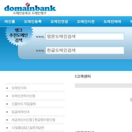
메인홈
도메인등록
도메인연장
도메인이전
도메인매매
www.
www.
‡고객센터
도메인가격
도메인견적서신청
신용카드 직접결제
입금계좌안내
|
세금계산서신청
현금영수증신청
|
1:1맞춤상담
질문과답변