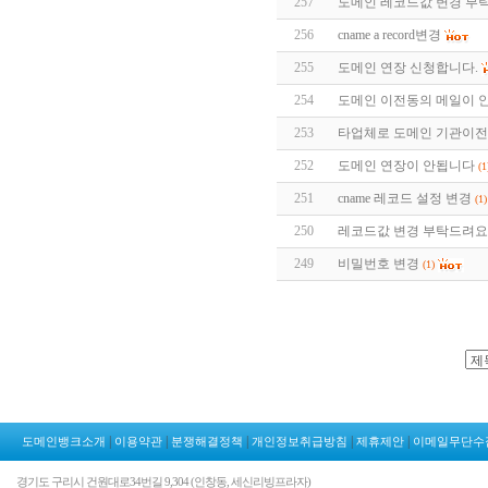
257
도메인 레코드값 변경 부
256
cname a record변경
255
도메인 연장 신청합니다.
254
도메인 이전동의 메일이 안옵
253
타업체로 도메인 기관이전
252
도메인 연장이 안됩니다
(1
251
cname 레코드 설정 변경
(1)
250
레코드값 변경 부탁드려요
249
비밀번호 변경
(1)
|
|
|
|
|
도메인뱅크소개
이용약관
분쟁해결정책
개인정보취급방침
제휴제안
이메일무단수
경기도 구리시 건원대로34번길 9,304 (인창동, 세신리빙프라자)