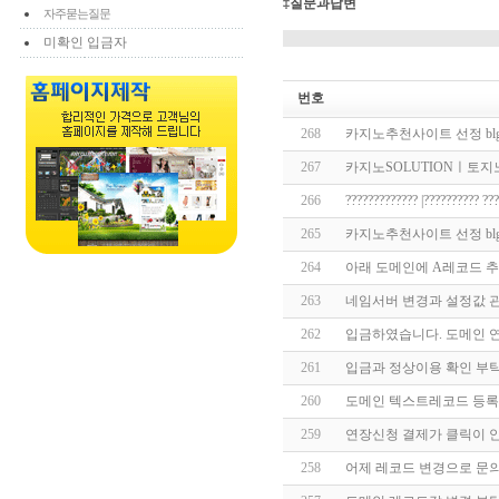
‡질문과답변
자주묻는질문
미확인 입금자
번호
268
카­지노추천사이트 선정 bl
267
카­지노SOLUTIONㅣ토지노
266
????????????? |?????????? 
265
카­지노추천사이트 선정 bl
264
아래 도메인에 A레코드 
263
네임서버 변경과 설정값 
262
입금하였습니다. 도메인 
261
입금과 정상이용 확인 부
260
도메인 텍스트레코드 등록
259
연장신청 결제가 클릭이 
258
어제 레코드 변경으로 문의