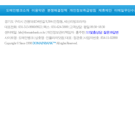
|
|
|
|
|
도메인뱅크소개
이용약관
분쟁해결정책
개인정보취급방침
제휴제안
이메일무단수
경기도 구리시 건원대로34번길 9,304 (인창동, 세신리빙프라자)
대표전화 : 031-513-9900/9922 | 팩스 : 031-624-5909 | 고객상담 : 평일 09:30~18:30
센터메일 : lab@domainbank.co.kr | 개인정보관리책임자 : 홍주한 |
1:1맟춤상담
|
질문과답변
사이트명 : 도메인뱅크 | 상호명 : 인플라자닷컴 | 대표 : 정관호 | 사업자번호 : 854-11-02890
Copyright © Since 1998
DOMAINBANK™
All rights Reserved.