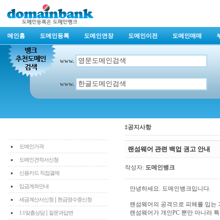
메인홈
도메인등록
도메인연장
도메인이전
도메인매매
www.
www.
‡공지사항
도메인가격
랜섬웨어 관련 백업 권고 안내
도메인견적서신청
작성자:
도메인뱅크
신용카드 직접결제
입금계좌안내
안녕하세요. 도메인뱅크입니다.
|
세금계산서신청
현금영수증신청
랜섬웨어의 공격으로 피해를 입는 
|
랜섬웨어가 개인PC 뿐만 아니라 
1:1맞춤상담
질문과답변