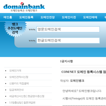
메인홈
도메인등록
도메인연장
도메인이전
도메인매매
www.
www.
‡공지사항
도메인가격
COM/NET 도메인 등록시스템 
도메인견적서신청
작성자:
도메인뱅크
신용카드 직접결제
입금계좌안내
안녕하세요? 도메인뱅크입니다.
|
세금계산서신청
현금영수증신청
시행사(Verisign)의 도메인 등록
|
1:1맞춤상담
질문과답변
==========================