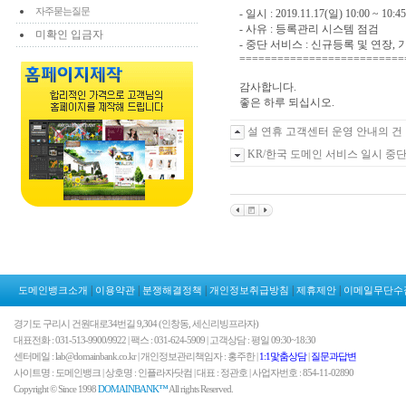
자주묻는질문
- 일시 : 2019.11.17(일) 10:00 ~ 10:45
- 사유 : 등록관리 시스템 점검
미확인 입금자
- 중단 서비스 : 신규등록 및 연장,
==========================
감사합니다.
좋은 하루 되십시오.
설 연휴 고객센터 운영 안내의 건
KR/한국 도메인 서비스 일시 중
|
|
|
|
|
도메인뱅크소개
이용약관
분쟁해결정책
개인정보취급방침
제휴제안
이메일무단수
경기도 구리시 건원대로34번길 9,304 (인창동, 세신리빙프라자)
대표전화 : 031-513-9900/9922 | 팩스 : 031-624-5909 | 고객상담 : 평일 09:30~18:30
센터메일 : lab@domainbank.co.kr | 개인정보관리책임자 : 홍주한 |
1:1맟춤상담
|
질문과답변
사이트명 : 도메인뱅크 | 상호명 : 인플라자닷컴 | 대표 : 정관호 | 사업자번호 : 854-11-02890
Copyright © Since 1998
DOMAINBANK™
All rights Reserved.