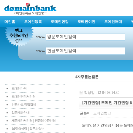
메인홈
도메인등록
도메인연장
도메인이전
도메인매매
www.
www.
‡자주묻는질문
도메인가격
작성일 : 12-04-03 14:35
도메인견적서신청
[기간연장] 도메인 기간연장 
신용카드 직접결제
입금계좌안내
글쓴이 :
도메인뱅크
|
세금계산서신청
현금영수증신청
도메인은 기간연장 비용은 도메인
|
1:1맞춤상담
질문과답변