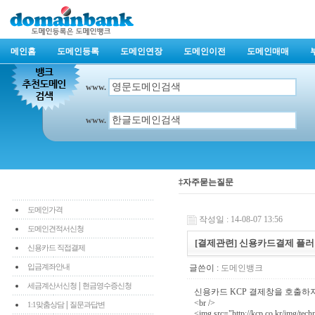
메인홈
도메인등록
도메인연장
도메인이전
도메인매매
www.
www.
‡자주묻는질문
도메인가격
작성일 : 14-08-07 13:56
도메인견적서신청
[결제관련] 신용카드결제 플
신용카드 직접결제
입금계좌안내
글쓴이 :
도메인뱅크
|
세금계산서신청
현금영수증신청
신용카드 KCP 결제창을 호출하지
<br />
|
1:1맞춤상담
질문과답변
<img src="http://kcp.co.kr/img/tech