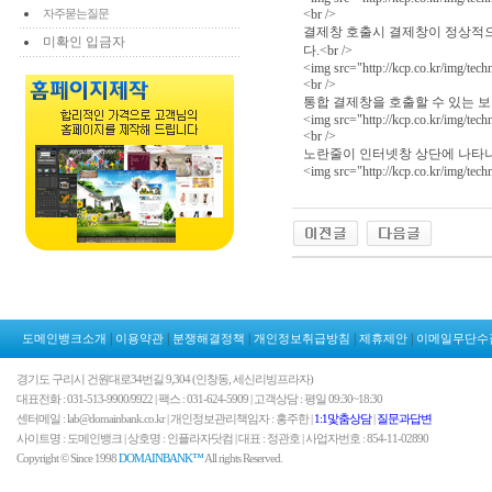
자주묻는질문
<br />
결제창 호출시 결제창이 정상적으
미확인 입금자
다.<br />
<img src="http://kcp.co.kr/img/tec
<br />
통합 결제창을 호출할 수 있는 보
<img src="http://kcp.co.kr/img/tec
<br />
노란줄이 인터넷창 상단에 나타나는
<img src="http://kcp.co.kr/img/tech
|
|
|
|
|
도메인뱅크소개
이용약관
분쟁해결정책
개인정보취급방침
제휴제안
이메일무단수
경기도 구리시 건원대로34번길 9,304 (인창동, 세신리빙프라자)
대표전화 : 031-513-9900/9922 | 팩스 : 031-624-5909 | 고객상담 : 평일 09:30~18:30
센터메일 : lab@domainbank.co.kr | 개인정보관리책임자 : 홍주한 |
1:1맟춤상담
|
질문과답변
사이트명 : 도메인뱅크 | 상호명 : 인플라자닷컴 | 대표 : 정관호 | 사업자번호 : 854-11-02890
Copyright © Since 1998
DOMAINBANK™
All rights Reserved.