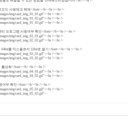
로 해결할 수 있는 방법을 안내해드리겠습니다.<br /><br />
보호모드 사용체크 해제</font></b><br /><br />
images/img/card_img_01_01.gif"><br /><br />
images/img/card_img_01_02.gif"><br /><br />
images/img/card_img_01_03.gif"><br /><br />
기능관리 프로그램 사용여부 확인</font></b><br /><br />
images/img/card_img_02_01.gif"><br /><br />
images/img/card_img_02_02.gif"><br /><br />
 64bit를 익스플로러 32bit로 열기</font></b><br /><br />
images/img/card_img_03_01.gif"><br /><br />
images/img/card_img_03_02.gif"><br /><br />
활성화</font></b><br /><br />
images/img/card_img_04_01.gif"><br /><br />
images/img/card_img_04_02.gif"><br /><br />
 사용여부 확인</font></b><br /><br />
images/img/card_img_05_01.gif"><br /><br />
images/img/card_img_05_02.gif">