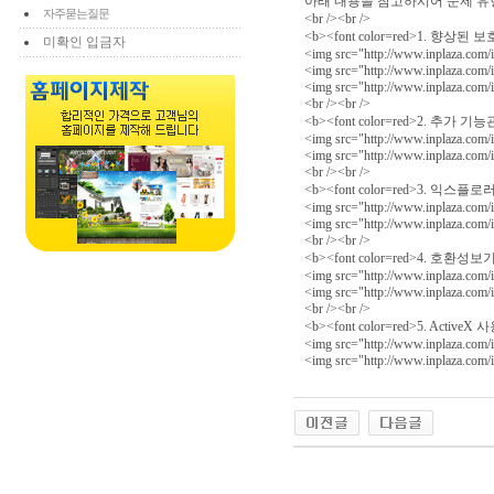
아래 내용을 참고하시어 문제 유형별
자주묻는질문
<br /><br />
<b><font color=red>1. 향상된 
미확인 입금자
<img src="http://www.inplaza.com/
<img src="http://www.inplaza.com/
<img src="http://www.inplaza.com/
<br /><br />
<b><font color=red>2. 추가 
<img src="http://www.inplaza.com/
<img src="http://www.inplaza.com/
<br /><br />
<b><font color=red>3. 익스플로러
<img src="http://www.inplaza.com/
<img src="http://www.inplaza.com/
<br /><br />
<b><font color=red>4. 호환성보기 
<img src="http://www.inplaza.com/
<img src="http://www.inplaza.com/
<br /><br />
<b><font color=red>5. ActiveX
<img src="http://www.inplaza.com/
<img src="http://www.inplaza.com/