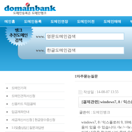
메인홈
도메인등록
도메인연장
도메인이전
도메인매매
www.
www.
‡자주묻는질문
도메인가격
작성일 : 14-08-07 13:55
도메인견적서신청
[결제관련] windows7, 8 
신용카드 직접결제
입금계좌안내
글쓴이 :
도메인뱅크
|
세금계산서신청
현금영수증신청
windows7, 8 / 익스플로러 9
움이 있을 수 있습니다.<br /><br 
|
1:1맞춤상담
질문과답변