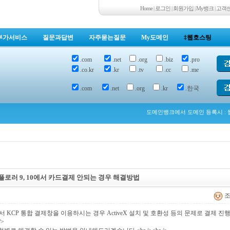
Home
|
로그인
|
회원가입
|
My뱅크
|
고객
부가서비스
질문과답변
자주묻는질문
My도메인
‡웹호스팅
.com
.net
.org
.biz
.pro
.co.kr
.kr
.tv
.cc
.me
.com
.net
.org
.kr
.한국
도메인뱅크에서 도메인 등록시 : 웹
/ 익스플로러 9, 10에서 카드결제 안되는 경우 해결방법
조회
, 10에서 KCP 통합 결제창을 이용하시는 경우 ActiveX 설치 및 호환성 등의 문제로 결제 진
/>