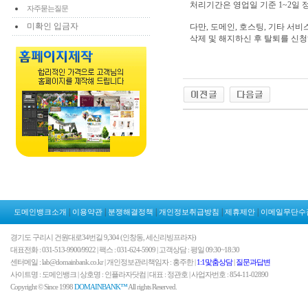
처리기간은 영업일 기준 1~2일 
자주묻는질문
미확인 입금자
다만, 도메인, 호스팅, 기타 서
삭제 및 해지하신 후 탈퇴를 신
|
|
|
|
|
도메인뱅크소개
이용약관
분쟁해결정책
개인정보취급방침
제휴제안
이메일무단수
경기도 구리시 건원대로34번길 9,304 (인창동, 세신리빙프라자)
대표전화 : 031-513-9900/9922 | 팩스 : 031-624-5909 | 고객상담 : 평일 09:30~18:30
센터메일 : lab@domainbank.co.kr | 개인정보관리책임자 : 홍주한 |
1:1맟춤상담
|
질문과답변
사이트명 : 도메인뱅크 | 상호명 : 인플라자닷컴 | 대표 : 정관호 | 사업자번호 : 854-11-02890
Copyright © Since 1998
DOMAINBANK™
All rights Reserved.