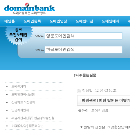
메인홈
도메인등록
도메인연장
도메인이전
도메인매매
www.
www.
‡자주묻는질문
도메인가격
작성일 : 12-04-03 16:21
도메인견적서신청
[회원관련] 회원 탈퇴는 어떻게
신용카드 직접결제
입금계좌안내
글쓴이 :
도메인뱅크
|
세금계산서신청
현금영수증신청
|
1:1맞춤상담
질문과답변
회원탈퇴 신청은 1:1맞춤상담 메