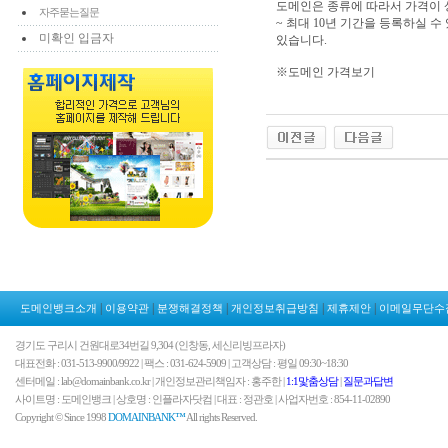
도메인은 종류에 따라서 가격이 상이하며
자주묻는질문
~ 최대 10년 기간을 등록하실 
미확인 입금자
있습니다.
※도메인 가격보기
|
|
|
|
|
도메인뱅크소개
이용약관
분쟁해결정책
개인정보취급방침
제휴제안
이메일무단수
경기도 구리시 건원대로34번길 9,304 (인창동, 세신리빙프라자)
대표전화 : 031-513-9900/9922 | 팩스 : 031-624-5909 | 고객상담 : 평일 09:30~18:30
센터메일 : lab@domainbank.co.kr | 개인정보관리책임자 : 홍주한 |
1:1맟춤상담
|
질문과답변
사이트명 : 도메인뱅크 | 상호명 : 인플라자닷컴 | 대표 : 정관호 | 사업자번호 : 854-11-02890
Copyright © Since 1998
DOMAINBANK™
All rights Reserved.