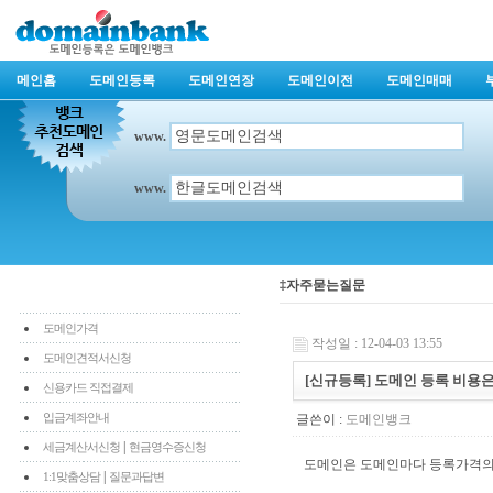
메인홈
도메인등록
도메인연장
도메인이전
도메인매매
www.
www.
‡자주묻는질문
도메인가격
작성일 : 12-04-03 13:55
도메인견적서신청
[신규등록] 도메인 등록 비용
신용카드 직접결제
입금계좌안내
글쓴이 :
도메인뱅크
|
세금계산서신청
현금영수증신청
도메인은 도메인마다 등록가격의
|
1:1맞춤상담
질문과답변