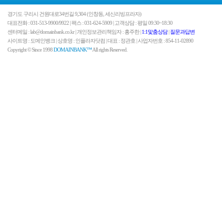
경기도 구리시 건원대로34번길 9,304 (인창동, 세신리빙프라자)
대표전화 : 031-513-9900/9922 | 팩스 : 031-624-5909 | 고객상담 : 평일 09:30~18:30
센터메일 : lab@domainbank.co.kr | 개인정보관리책임자 : 홍주한 |
1:1맟춤상담
|
질문과답변
사이트명 : 도메인뱅크 | 상호명 : 인플라자닷컴 | 대표 : 정관호 | 사업자번호 : 854-11-02890
Copyright © Since 1998
DOMAINBANK™
All rights Reserved.