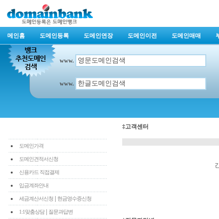
메인홈
도메인등록
도메인연장
도메인이전
도메인매매
www.
www.
‡고객센터
도메인가격
도메인견적서신청
신용카드 직접결제
입금계좌안내
|
세금계산서신청
현금영수증신청
|
1:1맞춤상담
질문과답변