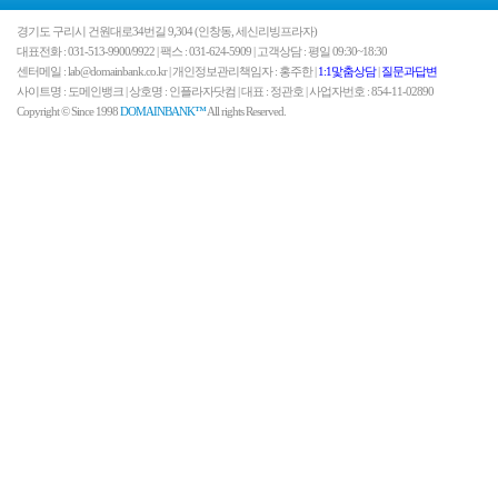
경기도 구리시 건원대로34번길 9,304 (인창동, 세신리빙프라자)
대표전화 : 031-513-9900/9922 | 팩스 : 031-624-5909 | 고객상담 : 평일 09:30~18:30
센터메일 : lab@domainbank.co.kr | 개인정보관리책임자 : 홍주한 |
1:1맟춤상담
|
질문과답변
사이트명 : 도메인뱅크 | 상호명 : 인플라자닷컴 | 대표 : 정관호 | 사업자번호 : 854-11-02890
Copyright © Since 1998
DOMAINBANK™
All rights Reserved.