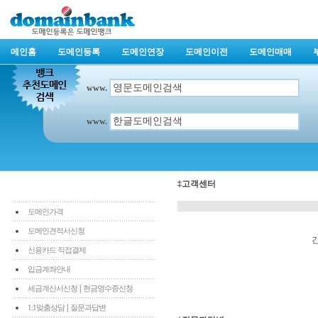
메인홈
도메인등록
도메인연장
도메인이전
도메인매매
www.
www.
‡고객센터
도메인가격
도메인견적서신청
신용카드 직접결제
입금계좌안내
|
세금계산서신청
현금영수증신청
|
1:1맞춤상담
질문과답변