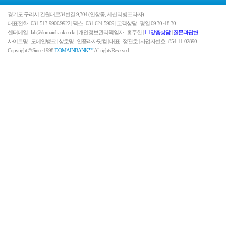
경기도 구리시 건원대로34번길 9,304 (인창동, 세신리빙프라자)
대표전화 : 031-513-9900/9922 | 팩스 : 031-624-5909 | 고객상담 : 평일 09:30~18:30
센터메일 : lab@domainbank.co.kr | 개인정보관리책임자 : 홍주한 |
1:1맟춤상담
|
질문과답변
사이트명 : 도메인뱅크 | 상호명 : 인플라자닷컴 | 대표 : 정관호 | 사업자번호 : 854-11-02890
Copyright © Since 1998
DOMAINBANK™
All rights Reserved.