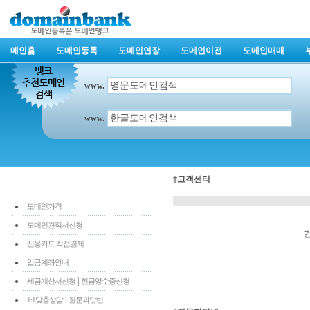
메인홈
도메인등록
도메인연장
도메인이전
도메인매매
www.
www.
‡고객센터
도메인가격
도메인견적서신청
신용카드 직접결제
입금계좌안내
|
세금계산서신청
현금영수증신청
|
1:1맞춤상담
질문과답변