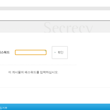
패스워드
이 게시물의 패스워드를 입력하십시오.
집거부