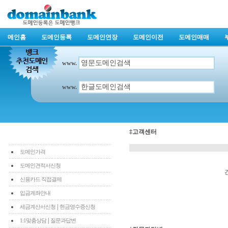
메인홈
도메인등록
도메인연장
도메인이전
도메인매매
www.
www.
‡고객센터
도메인가격
도메인견적서신청
신용카드 직접결제
입금계좌안내
|
세금계산서신청
현금영수증신청
|
1:1맞춤상담
질문과답변