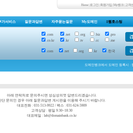
Home
|
로그인
|
회원가입
|
My뱅크
|
고객
부가서비스
질문과답변
자주묻는질문
My도메인
‡웹호스팅
.com
.net
.org
.biz
.pro
.co.kr
.kr
.tv
.cc
.me
.com
.net
.org
.kr
.한국
도메인뱅크에서 도메인 등록시 : 웹
아래 연락처로 문의주시면 성심성의껏 답변드리겠습니다.
간단 문의인 경우 아래 질문과답변 게시판을 이용해 주시기 바랍니다.
대표전화 : 031-513-9922 / 팩스 : 031-624-5909
고객상담 : 평일 9:30~18:30
대표메일 : lab@domainbank.co.kr