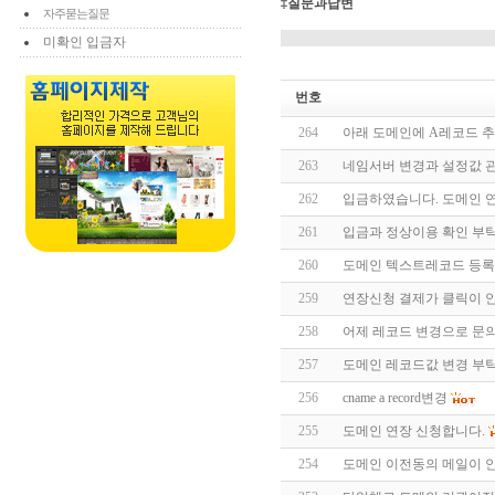
‡질문과답변
자주묻는질문
미확인 입금자
번호
264
아래 도메인에 A레코드 
263
네임서버 변경과 설정값 
262
입금하였습니다. 도메인 
261
입금과 정상이용 확인 부
260
도메인 텍스트레코드 등록
259
연장신청 결제가 클릭이 
258
어제 레코드 변경으로 문의
257
도메인 레코드값 변경 부
256
cname a record변경
255
도메인 연장 신청합니다.
254
도메인 이전동의 메일이 안옵