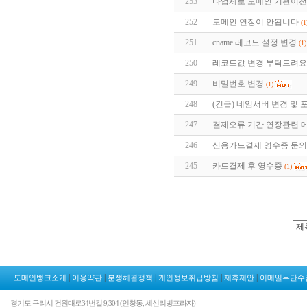
253
타업체로 도메인 기관이전
252
도메인 연장이 안됩니다
(1
251
cname 레코드 설정 변경
(1)
250
레코드값 변경 부탁드려요
249
비밀번호 변경
(1)
248
(긴급) 네임서버 변경 및
247
결제오류 기간 연장관련 
246
신용카드결제 영수증 문의
245
카드결제 후 영수증
(1)
|
|
|
|
|
도메인뱅크소개
이용약관
분쟁해결정책
개인정보취급방침
제휴제안
이메일무단수
경기도 구리시 건원대로34번길 9,304 (인창동, 세신리빙프라자)