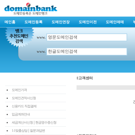
메인홈
도메인등록
도메인연장
도메인이전
도메인매매
www.
www.
‡고객센터
도메인가격
도메인견적서신청
신용카드 직접결제
입금계좌안내
|
세금계산서신청
현금영수증신청
|
1:1맞춤상담
질문과답변