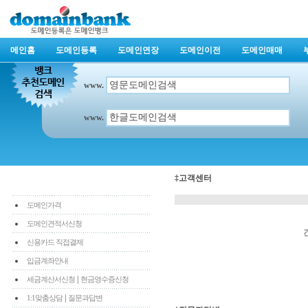
메인홈
도메인등록
도메인연장
도메인이전
도메인매매
www.
www.
‡고객센터
도메인가격
도메인견적서신청
신용카드 직접결제
입금계좌안내
|
세금계산서신청
현금영수증신청
|
1:1맞춤상담
질문과답변