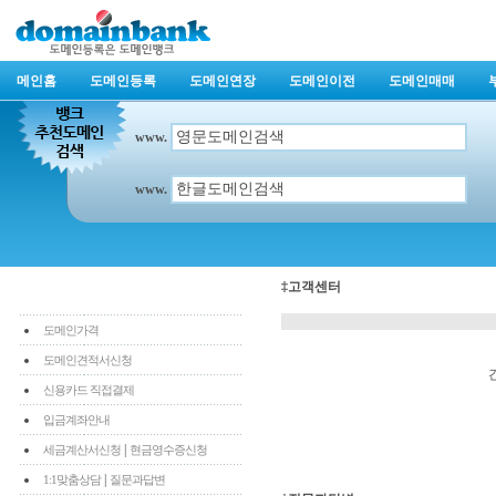
메인홈
도메인등록
도메인연장
도메인이전
도메인매매
www.
www.
‡고객센터
도메인가격
도메인견적서신청
신용카드 직접결제
입금계좌안내
|
세금계산서신청
현금영수증신청
|
1:1맞춤상담
질문과답변