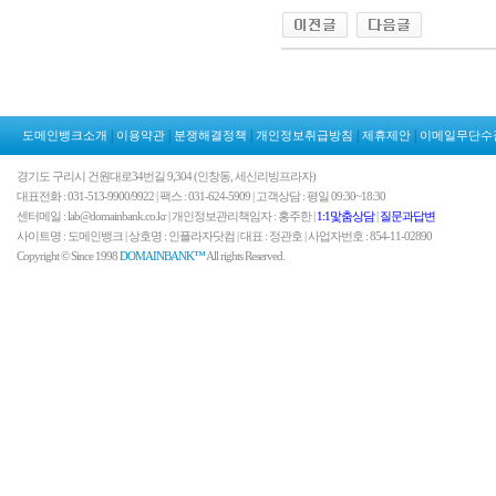
|
|
|
|
|
도메인뱅크소개
이용약관
분쟁해결정책
개인정보취급방침
제휴제안
이메일무단수
경기도 구리시 건원대로34번길 9,304 (인창동, 세신리빙프라자)
대표전화 : 031-513-9900/9922 | 팩스 : 031-624-5909 | 고객상담 : 평일 09:30~18:30
센터메일 : lab@domainbank.co.kr | 개인정보관리책임자 : 홍주한 |
1:1맟춤상담
|
질문과답변
사이트명 : 도메인뱅크 | 상호명 : 인플라자닷컴 | 대표 : 정관호 | 사업자번호 : 854-11-02890
Copyright © Since 1998
DOMAINBANK™
All rights Reserved.