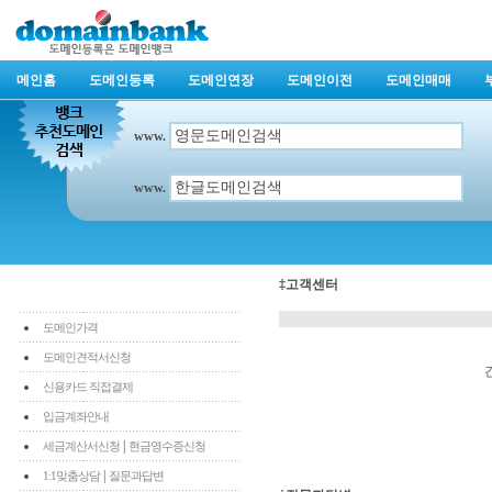
메인홈
도메인등록
도메인연장
도메인이전
도메인매매
www.
www.
‡고객센터
도메인가격
도메인견적서신청
신용카드 직접결제
입금계좌안내
|
세금계산서신청
현금영수증신청
|
1:1맞춤상담
질문과답변