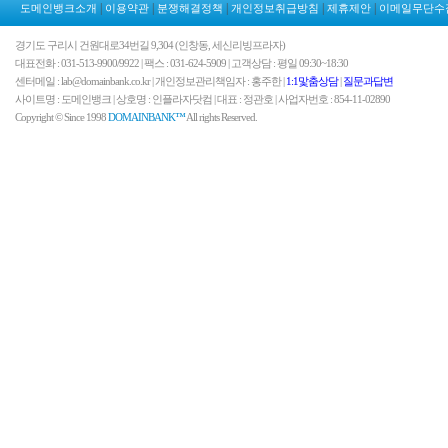
|
|
|
|
|
도메인뱅크소개
이용약관
분쟁해결정책
개인정보취급방침
제휴제안
이메일무단수
경기도 구리시 건원대로34번길 9,304 (인창동, 세신리빙프라자)
대표전화 : 031-513-9900/9922 | 팩스 : 031-624-5909 | 고객상담 : 평일 09:30~18:30
센터메일 : lab@domainbank.co.kr | 개인정보관리책임자 : 홍주한 |
1:1맟춤상담
|
질문과답변
사이트명 : 도메인뱅크 | 상호명 : 인플라자닷컴 | 대표 : 정관호 | 사업자번호 : 854-11-02890
Copyright © Since 1998
DOMAINBANK™
All rights Reserved.