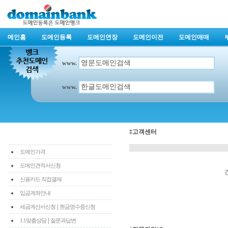
메인홈
도메인등록
도메인연장
도메인이전
도메인매매
www.
www.
‡고객센터
도메인가격
도메인견적서신청
신용카드 직접결제
입금계좌안내
|
세금계산서신청
현금영수증신청
|
1:1맞춤상담
질문과답변