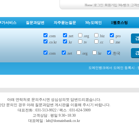
Home
|
로그인
|
회원가입
|
My뱅크
|
고객
부가서비스
질문과답변
자주묻는질문
My도메인
‡웹호스팅
.com
.net
.org
.biz
.pro
.co.kr
.kr
.tv
.cc
.me
.com
.net
.org
.kr
.한국
도메인뱅크에서 도메인 등록시 : 웹
아래 연락처로 문의주시면 성심성의껏 답변드리겠습니다.
간단 문의인 경우 아래 질문과답변 게시판을 이용해 주시기 바랍니다.
대표전화 : 031-513-9922 / 팩스 : 031-624-5909
고객상담 : 평일 9:30~18:30
대표메일 : lab@domainbank.co.kr