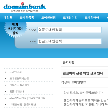
메인홈
도메인등록
도메인연장
도메인이전
도메인매매
www.
www.
‡공지사항
도메인가격
랜섬웨어 관련 백업 권고 안내
도메인견적서신청
작성자:
도메인뱅크
신용카드 직접결제
입금계좌안내
안녕하세요. 도메인뱅크입니다.
|
세금계산서신청
현금영수증신청
랜섬웨어의 공격으로 피해를 입는 
|
랜섬웨어가 개인PC 뿐만 아니라 
1:1맞춤상담
질문과답변