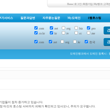
Home
|
로그인
|
회원가입
|
My뱅크
|
고객
부가서비스
질문과답변
자주묻는질문
My도메인
‡웹호스팅
.com
.net
.org
.biz
.pro
.co.kr
.kr
.tv
.cc
.me
.com
.net
.org
.kr
.한국
도메인뱅크에서 도메인 등록시 : 웹
기업들이 점차 증가하고 있습니다.
특정 타깃의 호스팅 서버까지 피해가 확인되고 있사오니, 주의가 요구됩니다.