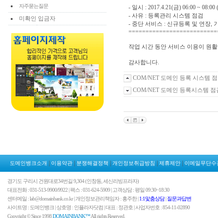
자주묻는질문
- 일시 : 2017.4.21(금) 06:00 ~ 08:
- 사유 : 등록관리 시스템 점검
미확인 입금자
- 중단 서비스 : 신규등록 및 연장,
==========================
작업 시간 동안 서비스 이용이 원활
감사합니다.
COM/NET 도메인 등록 시스템 
COM/NET 도메인 등록시스템 점
|
|
|
|
|
도메인뱅크소개
이용약관
분쟁해결정책
개인정보취급방침
제휴제안
이메일무단수
경기도 구리시 건원대로34번길 9,304 (인창동, 세신리빙프라자)
대표전화 : 031-513-9900/9922 | 팩스 : 031-624-5909 | 고객상담 : 평일 09:30~18:30
센터메일 : lab@domainbank.co.kr | 개인정보관리책임자 : 홍주한 |
1:1맟춤상담
|
질문과답변
사이트명 : 도메인뱅크 | 상호명 : 인플라자닷컴 | 대표 : 정관호 | 사업자번호 : 854-11-02890
Copyright © Since 1998
DOMAINBANK™
All rights Reserved.