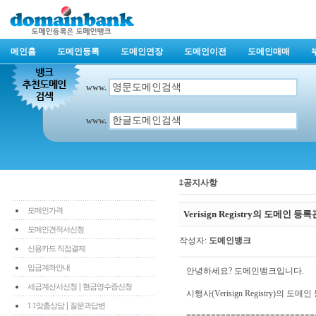
메인홈
도메인등록
도메인연장
도메인이전
도메인매매
www.
www.
‡공지사항
도메인가격
Verisign Registry의 도메인
도메인견적서신청
작성자:
도메인뱅크
신용카드 직접결제
입금계좌안내
안녕하세요? 도메인뱅크입니다.
|
세금계산서신청
현금영수증신청
시행사(Verisign Registry)
|
1:1맞춤상담
질문과답변
==========================