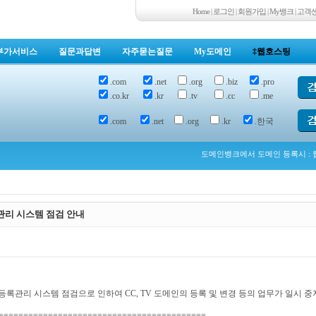
Home
|
로그인
|
회원가입
|
My뱅크
|
고객
부가서비스
질문과답변
자주묻는질문
My도메인
‡웹호스팅
.com
.net
.org
.biz
.pro
.co.kr
.kr
.tv
.cc
.me
.com
.net
.org
.kr
.한국
도메인뱅크에서 도메인 등록시 : 웹
 등록관리 시스템 점검 안내
의 도메인 등록관리 시스템 점검으로 인하여 CC, TV 도메인의 등록 및 변경 등의 업무가 일시 
==========================================