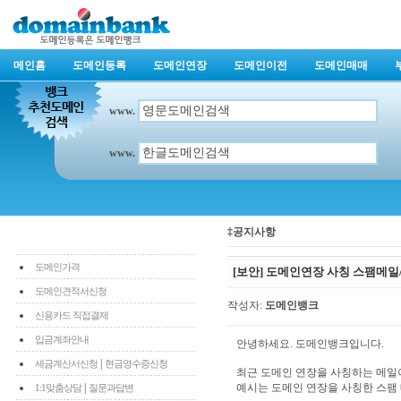
메인홈
도메인등록
도메인연장
도메인이전
도메인매매
www.
www.
‡공지사항
도메인가격
[보안] 도메인연장 사칭 스팸메일
도메인견적서신청
작성자:
도메인뱅크
신용카드 직접결제
입금계좌안내
안녕하세요. 도메인뱅크입니다.
|
세금계산서신청
현금영수증신청
최근 도메인 연장을 사칭하는 메일
|
예시는 도메인 연장을 사칭한 스팸
1:1맞춤상담
질문과답변