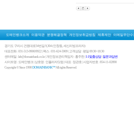
|
|
|
|
|
도메인뱅크소개
이용약관
분쟁해결정책
개인정보취급방침
제휴제안
이메일무단수
경기도 구리시 건원대로34번길 9,304 (인창동, 세신리빙프라자)
대표전화 : 031-513-9900/9922 | 팩스 : 031-624-5909 | 고객상담 : 평일 09:30~18:30
센터메일 : lab@domainbank.co.kr | 개인정보관리책임자 : 홍주한 |
1:1맟춤상담
|
질문과답변
사이트명 : 도메인뱅크 | 상호명 : 인플라자닷컴 | 대표 : 정관호 | 사업자번호 : 854-11-02890
Copyright © Since 1998
DOMAINBANK™
All rights Reserved.