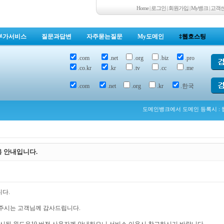
Home
|
로그인
|
회원가입
|
My뱅크
|
고객
부가서비스
질문과답변
자주묻는질문
My도메인
‡웹호스팅
.com
.net
.org
.biz
.pro
.co.kr
.kr
.tv
.cc
.me
.com
.net
.org
.kr
.한국
도메인뱅크에서 도메인 등록시 : 웹
용 안내입니다.
다.
주시는 고객님께 감사드립니다.