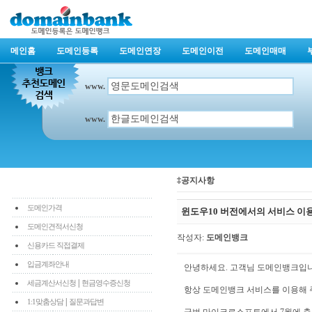
메인홈
도메인등록
도메인연장
도메인이전
도메인매매
www.
www.
‡공지사항
도메인가격
윈도우10 버전에서의 서비스 이
도메인견적서신청
작성자:
도메인뱅크
신용카드 직접결제
입금계좌안내
안녕하세요. 고객님 도메인뱅크입니
|
세금계산서신청
현금영수증신청
항상 도메인뱅크 서비스를 이용해 
|
1:1맞춤상담
질문과답변