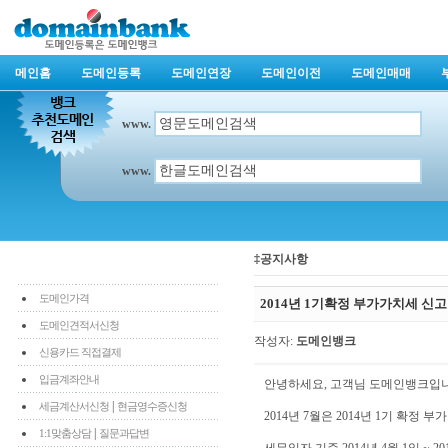
메인홈
도메인등록
도메인연장
도메인이전
도메인매매
www.
www.
‡공지사항
도메인가격
2014년 1기확정 부가가치세 신
도메인견적서신청
작성자:
도메인뱅크
신용카드 직접결제
입금계좌안내
안녕하세요, 고객님 도메인뱅크입니
|
세금계산서신청
현금영수증신청
2014년 7월은 2014년 1기 확정
|
1:1맞춤상담
질문과답변