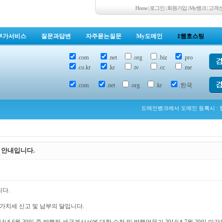
Home
|
로그인
|
회원가입
|
My뱅크
|
고객
부가서비스
질문과답변
자주묻는질문
My도메인
‡웹호스팅
.com
.net
.org
.biz
.pro
.co.kr
.kr
.tv
.cc
.me
.com
.net
.org
.kr
.한국
도메인뱅크에서 도메인 등록시 : 웹
고 안내입니다.
다.
 부가가치세 신고 및 납부의 달입니다.