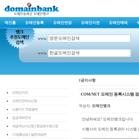
메인홈
도메인등록
도메인연장
도메인이전
도메인매매
www.
www.
‡공지사항
도메인가격
COM/NET 도메인 등록시스템 
도메인견적서신청
작성자:
도메인뱅크
신용카드 직접결제
입금계좌안내
안녕하세요? 도메인뱅크입니다.
|
세금계산서신청
현금영수증신청
시행사의 도메인 등록관리 시스템 점
|
1:1맞춤상담
질문과답변
==========================