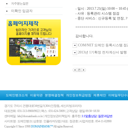
자주묻는질문
- 일시 : 2013.7.21(일) 10:00 ~ 10:45
미확인 입금자
- 사유 : 등록관리 시스템 점검
- 중단 서비스 : 신규등록 및 연장,
==========================
감사합니다.
COM/NET 도메인 등록시스템 
2013년 1기확정 전자계산서 발행
|
|
|
|
|
도메인뱅크소개
이용약관
분쟁해결정책
개인정보취급방침
제휴제안
이메일무단수
경기도 구리시 건원대로34번길 9,304 (인창동, 세신리빙프라자)
대표전화 : 031-513-9900/9922 | 팩스 : 031-624-5909 | 고객상담 : 평일 09:30~18:30
센터메일 : lab@domainbank.co.kr | 개인정보관리책임자 : 홍주한 |
1:1맟춤상담
|
질문과답변
사이트명 : 도메인뱅크 | 상호명 : 인플라자닷컴 | 대표 : 정관호 | 사업자번호 : 854-11-02890
Copyright © Since 1998
DOMAINBANK™
All rights Reserved.