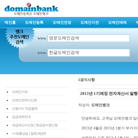
메인홈
도메인등록
도메인연장
도메인이전
도메인매매
www.
www.
‡공지사항
도메인가격
2013년 1기예정 전자계산서 발
도메인견적서신청
작성자:
도메인뱅크
신용카드 직접결제
입금계좌안내
안녕하세요, 고객님 도메인뱅크 입
|
세금계산서신청
현금영수증신청
2013년 4월은 2013년 1분기 부
|
1:1맞춤상담
질문과답변