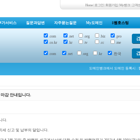
Home
|
로그인
|
회원가입
|
My뱅크
|
고객
부가서비스
질문과답변
자주묻는질문
My도메인
‡웹호스팅
.com
.net
.org
.biz
.pro
.co.kr
.kr
.tv
.cc
.me
.com
.net
.org
.kr
.한국
도메인뱅크에서 도메인 등록시 : 웹
행 마감 안내입니다.
니다.
가가치세 신고 및 납부의 달입니다.