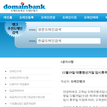
메인홈
도메인등록
도메인연장
도메인이전
도메인매매
www.
www.
‡공지사항
도메인가격
12월19일 대통령선거일 임시휴무
도메인견적서신청
작성자:
도메인뱅크
신용카드 직접결제
입금계좌안내
안녕하세요 고객님 도메인뱅크입니
명일 12월19일(수)은 제18대 대통
|
세금계산서신청
현금영수증신청
임시 휴무일 지정에 따라, 고객센터
|
1:1맞춤상담
질문과답변