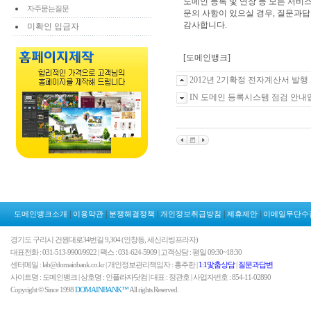
도메인 등록 및 연장 등 모든 서
자주묻는질문
문의 사항이 있으실 경우, 질문과
감사합니다.
미확인 입금자
[도메인뱅크]
2012년 2기확정 전자계산서 발행
IN 도메인 등록시스템 점검 안내
|
|
|
|
|
도메인뱅크소개
이용약관
분쟁해결정책
개인정보취급방침
제휴제안
이메일무단수
경기도 구리시 건원대로34번길 9,304 (인창동, 세신리빙프라자)
대표전화 : 031-513-9900/9922 | 팩스 : 031-624-5909 | 고객상담 : 평일 09:30~18:30
센터메일 : lab@domainbank.co.kr | 개인정보관리책임자 : 홍주한 |
1:1맟춤상담
|
질문과답변
사이트명 : 도메인뱅크 | 상호명 : 인플라자닷컴 | 대표 : 정관호 | 사업자번호 : 854-11-02890
Copyright © Since 1998
DOMAINBANK™
All rights Reserved.