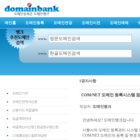
메인홈
도메인등록
도메인연장
도메인이전
도메인매매
www.
www.
‡공지사항
도메인가격
COM/NET 도메인 등록시스템 
도메인견적서신청
작성자:
도메인뱅크
신용카드 직접결제
입금계좌안내
안녕하세요? 도메인뱅크입니다.
|
세금계산서신청
현금영수증신청
시행사의 도메인 등록관리 시스템
|
COM/NET 도메인의 등록 및 변경
1:1맞춤상담
질문과답변