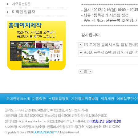
자주묻는질문
==========================
- 일시 : 2012.12.16(일) 10:00 ~ 10:4
미확인 입금자
- 사유 : 등록관리 시스템 점검
- 중단 서비스 : 신규등록 및 연장,
==========================
감사합니다.
IN 도메인 등록시스템 점검 안내
ASIA 등록시스템 점검 안내입니다
|
|
|
|
|
도메인뱅크소개
이용약관
분쟁해결정책
개인정보취급방침
제휴제안
이메일무단수
경기도 구리시 건원대로34번길 9,304 (인창동, 세신리빙프라자)
대표전화 : 031-513-9900/9922 | 팩스 : 031-624-5909 | 고객상담 : 평일 09:30~18:30
센터메일 : lab@domainbank.co.kr | 개인정보관리책임자 : 홍주한 |
1:1맟춤상담
|
질문과답변
사이트명 : 도메인뱅크 | 상호명 : 인플라자닷컴 | 대표 : 정관호 | 사업자번호 : 854-11-02890
Copyright © Since 1998
DOMAINBANK™
All rights Reserved.