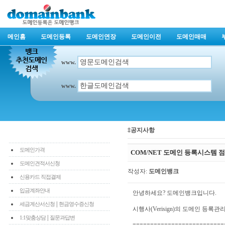
메인홈
도메인등록
도메인연장
도메인이전
도메인매매
www.
www.
‡공지사항
도메인가격
COM/NET 도메인 등록시스템 
도메인견적서신청
작성자:
도메인뱅크
신용카드 직접결제
입금계좌안내
안녕하세요? 도메인뱅크입니다.
|
세금계산서신청
현금영수증신청
시행사(Verisign)의 도메인 등록
|
1:1맞춤상담
질문과답변
==========================