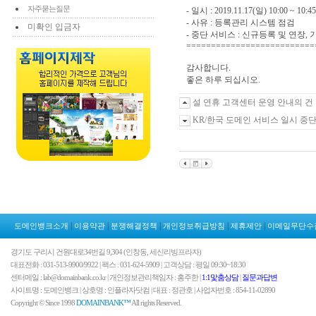
자주묻는질문
- 일시 : 2019.11.17(일) 10:00 ~ 10:45
- 사유 : 등록관리 시스템 점검
미확인 입금자
- 중단 서비스 : 신규등록 및 연장,
==========================
감사합니다.
좋은 하루 되십시오.
설 연휴 고객센터 운영 안내의 건
KR/한국 도메인 서비스 일시 중
|
|
|
|
|
도메인뱅크소개
이용약관
분쟁해결정책
개인정보취급방침
제휴제안
이메일무단수
경기도 구리시 건원대로34번길 9,304 (인창동, 세신리빙프라자)
대표전화 : 031-513-9900/9922 | 팩스 : 031-624-5909 | 고객상담 : 평일 09:30~18:30
센터메일 : lab@domainbank.co.kr | 개인정보관리책임자 : 홍주한 |
1:1맟춤상담
|
질문과답변
사이트명 : 도메인뱅크 | 상호명 : 인플라자닷컴 | 대표 : 정관호 | 사업자번호 : 854-11-02890
Copyright © Since 1998
DOMAINBANK™
All rights Reserved.