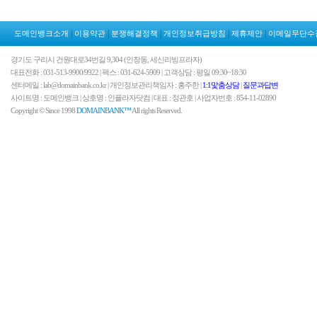
|
|
|
|
|
도메인뱅크소개
이용약관
분쟁해결정책
개인정보취급방침
제휴제안
이메일무단수
경기도 구리시 건원대로34번길 9,304 (인창동, 세신리빙프라자)
대표전화 : 031-513-9900/9922 | 팩스 : 031-624-5909 | 고객상담 : 평일 09:30~18:30
센터메일 : lab@domainbank.co.kr | 개인정보관리책임자 : 홍주한 |
1:1맟춤상담
|
질문과답변
사이트명 : 도메인뱅크 | 상호명 : 인플라자닷컴 | 대표 : 정관호 | 사업자번호 : 854-11-02890
Copyright © Since 1998
DOMAINBANK™
All rights Reserved.