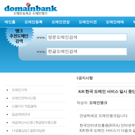
메인홈
도메인등록
도메인연장
도메인이전
도메인매매
www.
www.
‡공지사항
도메인가격
KR/한국 도메인 서비스 일시 중
도메인견적서신청
작성자:
도메인뱅크
신용카드 직접결제
입금계좌안내
안녕하세요 도메인뱅크입니다.
|
세금계산서신청
현금영수증신청
한국인터넷진흥원(KISA) 인터넷
|
KR/한국 도메인 서비스가 다음과
1:1맞춤상담
질문과답변