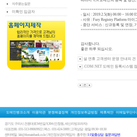
따라서 .CA 도메인의 등록 및 갱신
자주묻는질문
==========================
미확인 입금자
- 일시 : 2019.2.5(화) 06:00 ~ 16:00 
- 사유 : Fury Registry Platform
- 중단 서비스 : 신규등록 및 연장,
==========================
감사합니다.
좋은 하루 되십시오.
설 연휴 고객센터 운영 안내의 건
.COM/.NET 도메인 등록시스템 
|
|
|
|
|
도메인뱅크소개
이용약관
분쟁해결정책
개인정보취급방침
제휴제안
이메일무단수
경기도 구리시 건원대로34번길 9,304 (인창동, 세신리빙프라자)
대표전화 : 031-513-9900/9922 | 팩스 : 031-624-5909 | 고객상담 : 평일 09:30~18:30
센터메일 : lab@domainbank.co.kr | 개인정보관리책임자 : 홍주한 |
1:1맟춤상담
|
질문과답변