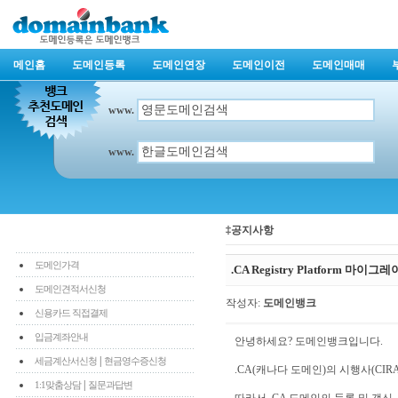
메인홈
도메인등록
도메인연장
도메인이전
도메인매매
www.
www.
‡공지사항
도메인가격
.CA Registry Platform 마이
도메인견적서신청
작성자:
도메인뱅크
신용카드 직접결제
입금계좌안내
안녕하세요? 도메인뱅크입니다.
|
세금계산서신청
현금영수증신청
.CA(캐나다 도메인)의 시행사(CIRA
|
1:1맞춤상담
질문과답변