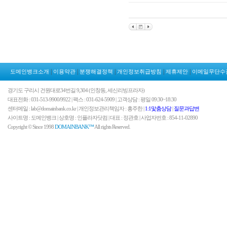
|
|
|
|
|
도메인뱅크소개
이용약관
분쟁해결정책
개인정보취급방침
제휴제안
이메일무단수
경기도 구리시 건원대로34번길 9,304 (인창동, 세신리빙프라자)
대표전화 : 031-513-9900/9922 | 팩스 : 031-624-5909 | 고객상담 : 평일 09:30~18:30
센터메일 : lab@domainbank.co.kr | 개인정보관리책임자 : 홍주한 |
1:1맟춤상담
|
질문과답변
사이트명 : 도메인뱅크 | 상호명 : 인플라자닷컴 | 대표 : 정관호 | 사업자번호 : 854-11-02890
Copyright © Since 1998
DOMAINBANK™
All rights Reserved.