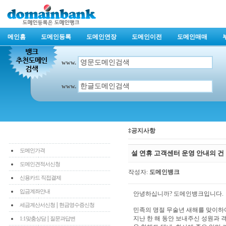
메인홈
도메인등록
도메인연장
도메인이전
도메인매매
www.
www.
‡공지사항
도메인가격
설 연휴 고객센터 운영 안내의 건
도메인견적서신청
작성자:
도메인뱅크
신용카드 직접결제
입금계좌안내
안녕하십니까? 도메인뱅크입니다.
|
세금계산서신청
현금영수증신청
민족의 명절 무술년 새해를 맞이하여
|
지난 한 해 동안 보내주신 성원과 
1:1맞춤상담
질문과답변