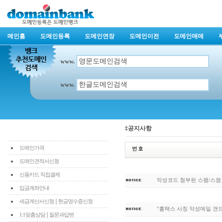
메인홈
도메인등록
도메인연장
도메인이전
도메인매매
www.
www.
‡공지사항
도메인가격
도메인견적서신청
신용카드 직접결제
악성코드 첨부된 스팸/스캠
입금계좌안내
|
세금계산서신청
현금영수증신청
“홈택스 사칭 악성메일 갠
|
1:1맞춤상담
질문과답변