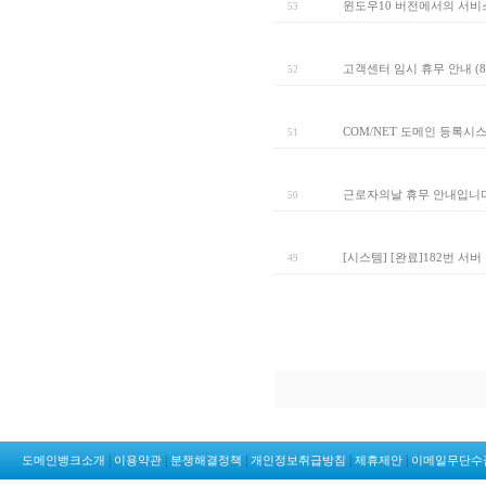
윈도우10 버전에서의 서비
53
고객센터 임시 휴무 안내 (8
52
COM/NET 도메인 등록시
51
근로자의날 휴무 안내입니다
50
[시스템] [완료]182번 서
49
|
|
|
|
|
도메인뱅크소개
이용약관
분쟁해결정책
개인정보취급방침
제휴제안
이메일무단수