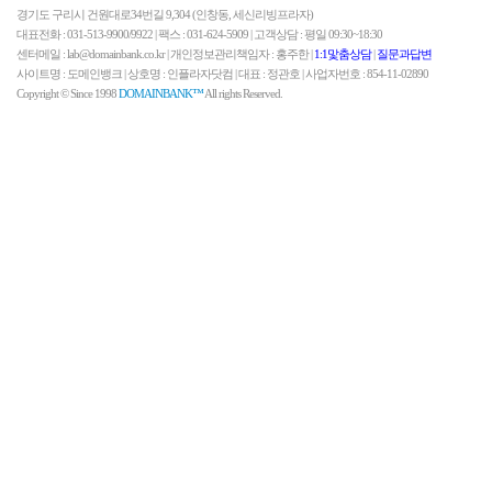
경기도 구리시 건원대로34번길 9,304 (인창동, 세신리빙프라자)
대표전화 : 031-513-9900/9922 | 팩스 : 031-624-5909 | 고객상담 : 평일 09:30~18:30
센터메일 : lab@domainbank.co.kr | 개인정보관리책임자 : 홍주한 |
1:1맟춤상담
|
질문과답변
사이트명 : 도메인뱅크 | 상호명 : 인플라자닷컴 | 대표 : 정관호 | 사업자번호 : 854-11-02890
Copyright © Since 1998
DOMAINBANK™
All rights Reserved.