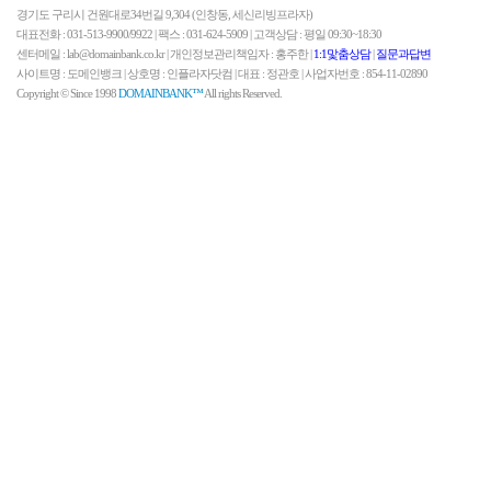
경기도 구리시 건원대로34번길 9,304 (인창동, 세신리빙프라자)
대표전화 : 031-513-9900/9922 | 팩스 : 031-624-5909 | 고객상담 : 평일 09:30~18:30
센터메일 : lab@domainbank.co.kr | 개인정보관리책임자 : 홍주한 |
1:1맟춤상담
|
질문과답변
사이트명 : 도메인뱅크 | 상호명 : 인플라자닷컴 | 대표 : 정관호 | 사업자번호 : 854-11-02890
Copyright © Since 1998
DOMAINBANK™
All rights Reserved.