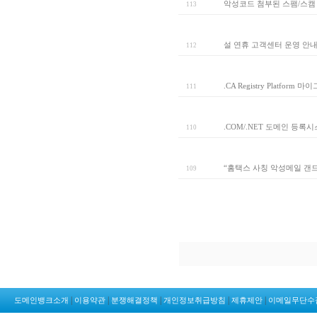
악성코드 첨부된 스팸/스캠
113
설 연휴 고객센터 운영 안내
112
.CA Registry Platfor
111
.COM/.NET 도메인 등록
110
“홈택스 사칭 악성메일 갠
109
|
|
|
|
|
도메인뱅크소개
이용약관
분쟁해결정책
개인정보취급방침
제휴제안
이메일무단수