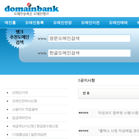
메인홈
도메인등록
도메인연장
도메인이전
도메인매매
www.
www.
‡공지사항
도메인가격
도메인견적서신청
신용카드 직접결제
악성코드 첨부된 스팸/스캠
입금계좌안내
|
세금계산서신청
현금영수증신청
“홈택스 사칭 악성메일 갠
|
1:1맞춤상담
질문과답변