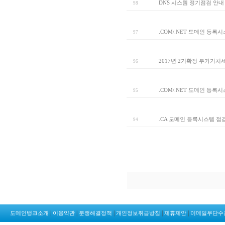
DNS 시스템 정기점검 안내
98
.COM/.NET 도메인 등록
97
2017년 2기확정 부가가치
96
.COM/.NET 도메인 등록
95
.CA 도메인 등록시스템 점
94
|
|
|
|
|
도메인뱅크소개
이용약관
분쟁해결정책
개인정보취급방침
제휴제안
이메일무단수