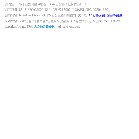
경기도 구리시 건원대로34번길 9,304 (인창동, 세신리빙프라자)
대표전화 : 031-513-9900/9922 | 팩스 : 031-624-5909 | 고객상담 : 평일 09:30~18:30
센터메일 : lab@domainbank.co.kr | 개인정보관리책임자 : 홍주한 |
1:1맟춤상담
|
질문과답변
사이트명 : 도메인뱅크 | 상호명 : 인플라자닷컴 | 대표 : 정관호 | 사업자번호 : 854-11-02890
Copyright © Since 1998
DOMAINBANK™
All rights Reserved.