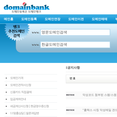
메인홈
도메인등록
도메인연장
도메인이전
도메인매매
www.
www.
‡공지사항
도메인가격
도메인견적서신청
신용카드 직접결제
악성코드 첨부된 스팸/스캠
입금계좌안내
|
세금계산서신청
현금영수증신청
“홈택스 사칭 악성메일 갠
|
1:1맞춤상담
질문과답변